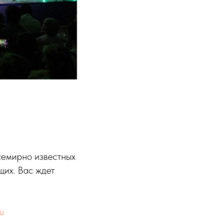
семирно известных
щих. Вас ждет
u