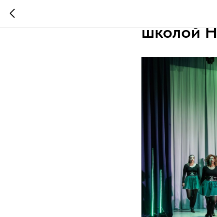
Научитес
школой Hi